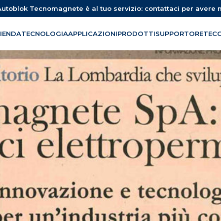
utoblok Tecnomagnete è al tuo servizio: contattaci per avere 
IENDA
TECNOLOGIA
APPLICAZIONI
PRODOTTI
SUPPORTO
RETE
C