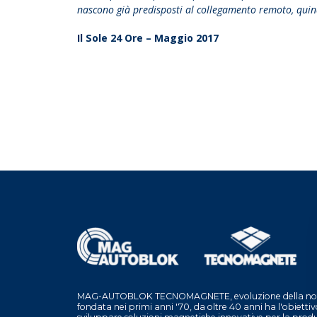
nascono già predisposti al collegamento remoto, quindi 
Il Sole 24 Ore – Maggio 2017
MAG-AUTOBLOK TECNOMAGNETE, evoluzione della nota
fondata nei primi anni '70, da oltre 40 anni ha l'obiettivo