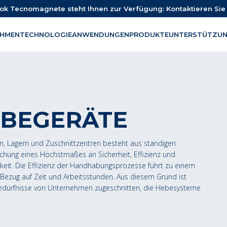
k Tecnomagnete steht Ihnen zur Verfügung: Kontaktieren Sie 
EHMEN
TECHNOLOGIE
ANWENDUNGEN
PRODUKTE
UNTERSTÜTZU
EBEGERÄTE
ien, Lagern und Zuschnittzentren besteht aus ständigen
ung eines Höchstmaßes an Sicherheit, Effizienz und
eit. Die Effizienz der Handhabungsprozesse führt zu einem
 Bezug auf Zeit und Arbeitsstunden. Aus diesem Grund ist
edürfnisse von Unternehmen zugeschnitten, die Hebesysteme