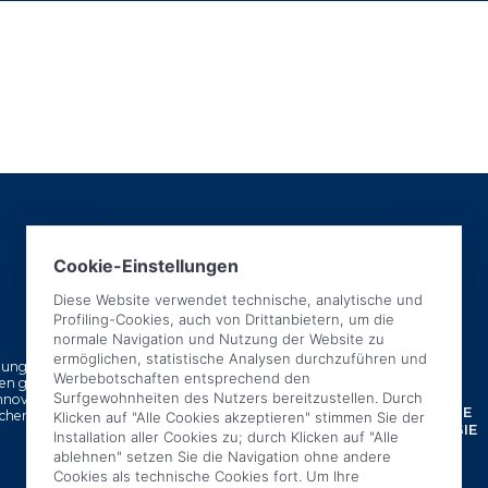
ung des bekannten
ren gegründet
WER WIR SIND
innovative
PATENTIERTE TECHNOLOGIE
schen und zu
NACHHALTIGE TECHNOLOGIE
VERTRIEBSNETZ
AKTUELLES
MESSEN